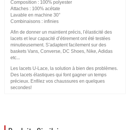
Composition : 100% polyester
Attaches : 100% acétate
Lavable en machine 30°
Combinaisons : infinies
Afin de donner un maintient précis, l'élasticité des
lacets et leur capacité d’étirement ont été testées
minutieusement. S'adaptent facilement sur des
baskets Vans, Converse, DC Shoes, Nike, Adidas
etc...
Les lacets U-Lace, la solution à bien des problèmes.
Des lacets élastiques qui font gagner un temps
précieux. Enfilez vos chaussures en quelques
secondes!
De plus, grâce à U-Lace vous pourrez d'adapter les
couleurs de vos lacets à vos tenues.
REVIEWS