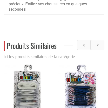
précieux. Enfilez vos chaussures en quelques
secondes!
De plus, grâce à U-Lace vous pourrez d'adapter les
couleurs de vos lacets à vos tenues.
REVIEWS
Produits Similaires
Ici les produits similaires de la catégorie