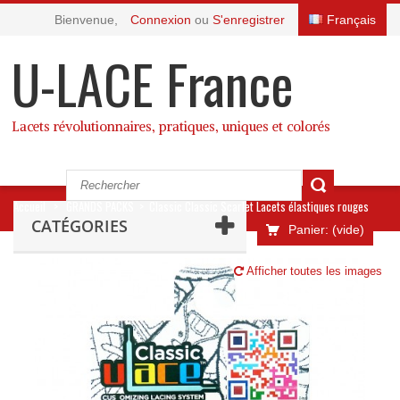
Bienvenue,
Connexion
ou
S'enregistrer
Français
U-LACE France
Lacets révolutionnaires, pratiques, uniques et colorés
Accueil
>
GRANDS PACKS
>
Classic Classic Scarlet Lacets élastiques rouges
CATÉGORIES
Panier:
(vide)
Afficher toutes les images