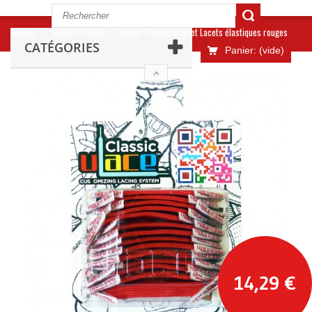
Accueil
>
GRANDS PACKS
>
Classic Classic Scarlet Lacets élastiques rouges
CATÉGORIES
Panier:
(vide)
14,29 €