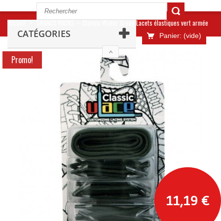
Accueil
>
GRANDS PACKS
>
Classic Winter Green Lacets élastiques vert armée
CATÉGORIES
Panier:
(vide)
Promo!
11,19 €