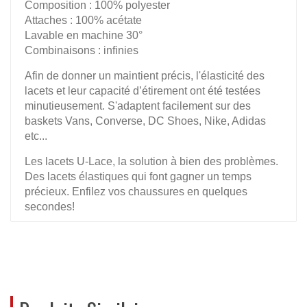
Composition : 100% polyester
Attaches : 100% acétate
Lavable en machine 30°
Combinaisons : infinies
Afin de donner un maintient précis, l'élasticité des
lacets et leur capacité d’étirement ont été testées
minutieusement. S'adaptent facilement sur des
baskets Vans, Converse, DC Shoes, Nike, Adidas
etc...
Les lacets U-Lace, la solution à bien des problèmes.
Des lacets élastiques qui font gagner un temps
précieux. Enfilez vos chaussures en quelques
secondes!
De plus, grâce à U-Lace vous pourrez d'adapter les
couleurs de vos lacets à vos tenues.
REVIEWS