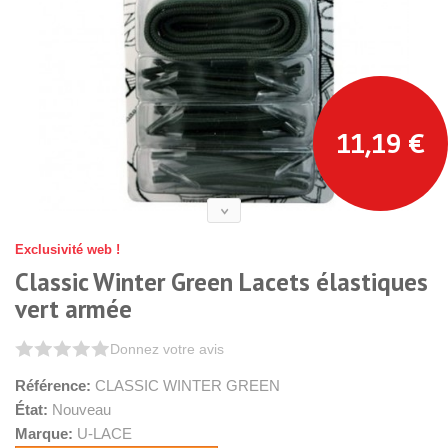
11,19 €
Exclusivité web !
Classic Winter Green Lacets élastiques
vert armée
Donnez votre avis
Référence:
CLASSIC WINTER GREEN
État:
Nouveau
Marque:
U-LACE