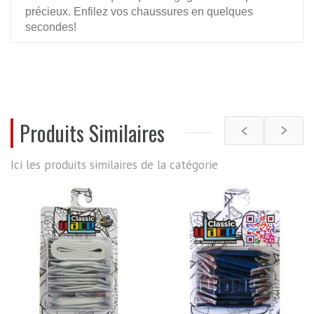
précieux. Enfilez vos chaussures en quelques
secondes!
De plus, grâce à U-Lace vous pourrez d'adapter les
couleurs de vos lacets à vos tenues.
REVIEWS
Produits Similaires
Ici les produits similaires de la catégorie