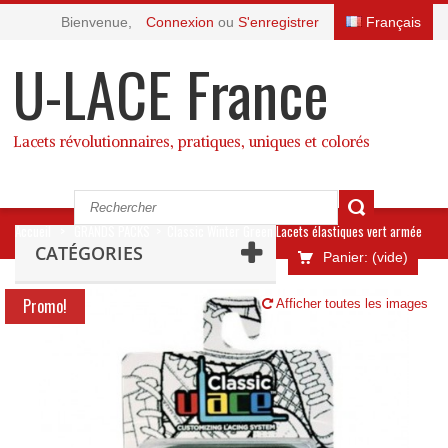
Bienvenue,
Connexion
ou
S'enregistrer
Français
U-LACE France
Lacets révolutionnaires, pratiques, uniques et colorés
Accueil
>
GRANDS PACKS
>
Classic Winter Green Lacets élastiques vert armée
CATÉGORIES
Panier:
(vide)
Promo!
Afficher toutes les images