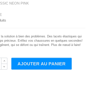
SSIC NEON PINK
E
uits
 la solution à bien des problèmes. Des lacets élastiques qui
mps précieux. Enfilez vos chaussures en quelques secondes!
gênent, qui se défont ou qui traînent. Plus de nœud à faire!
B
AJOUTER AU PANIER
B