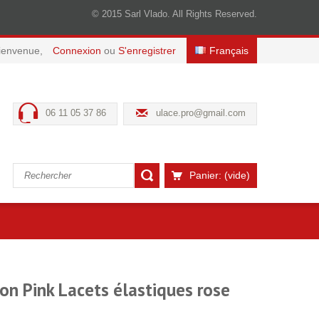
© 2015 Sarl Vlado. All Rights Reserved.
ienvenue,
Connexion
ou
S'enregistrer
Français
06 11 05 37 86
ulace.pro@gmail.com
Panier:
(vide)
on Pink Lacets élastiques rose