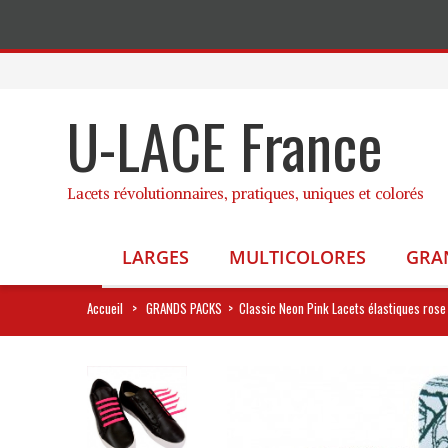
U-LACE France
Lacets révolutionnaires, pratiques, uniques et colorés
LARGES
MULTICOLORES
GRA
Accueil
>
GRANDS PACKS
>
Classic Neon Pink Lacets élastiques rose