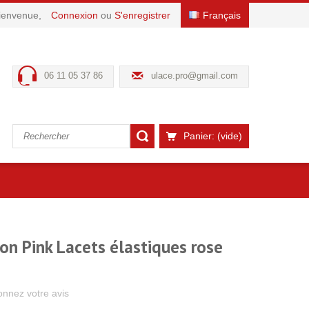
ienvenue,
Connexion
ou
S'enregistrer
Français
06 11 05 37 86
ulace.pro@gmail.com
Panier:
(vide)
on Pink Lacets élastiques rose
nnez votre avis