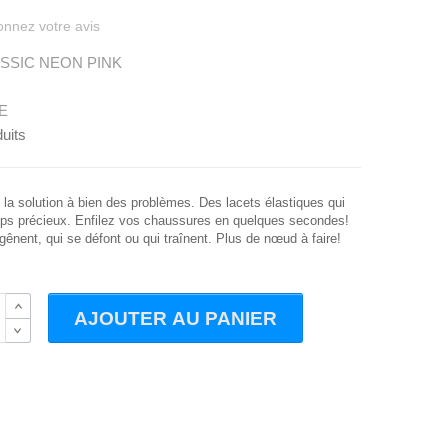
nnez votre avis
SSIC NEON PINK
E
uits
 la solution à bien des problèmes. Des lacets élastiques qui
mps précieux. Enfilez vos chaussures en quelques secondes!
gênent, qui se défont ou qui traînent. Plus de nœud à faire!
B
AJOUTER AU PANIER
B