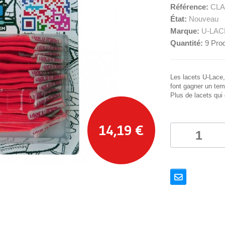
Référence:
CLA
État:
Nouveau
Marque:
U-LAC
Quantité:
9
Prod
Les lacets U-Lace,
font gagner un te
Plus de lacets qui 
14,19 €