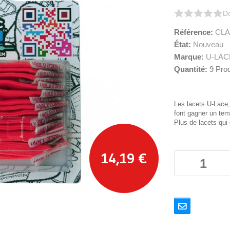
Do
Référence:
CLA
État:
Nouveau
Marque:
U-LAC
Quantité:
9
Prod
Les lacets U-Lace,
font gagner un te
Plus de lacets qui 
14,19 €