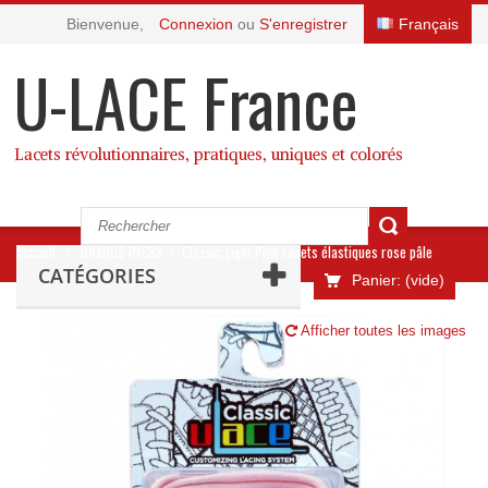
Bienvenue,
Connexion
ou
S'enregistrer
Français
U-LACE France
Lacets révolutionnaires, pratiques, uniques et colorés
Accueil
>
GRANDS PACKS
>
Classic Light Pink Lacets élastiques rose pâle
CATÉGORIES
Panier:
(vide)
Afficher toutes les images