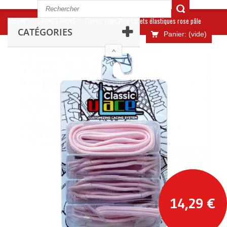
Accueil
>
GRANDS PACKS
>
Classic Light Pink Lacets élastiques rose pâle
CATÉGORIES
Panier:
(vide)
14,29 €