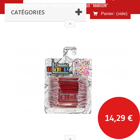
Accueil
>
GRANDS PACKS
>
NEW CLASSIC BORDEAUX " MAROON"
CATÉGORIES
Panier:
(vide)
14,29 €