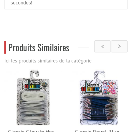
secondes!
De plus, grâce à U-Lace vous pourrez d'adapter les
couleurs de vos lacets à vos tenues.
REVIEWS
Produits Similaires
Ici les produits similaires de la catégorie