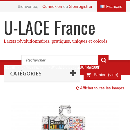
Bienvenue,
Connexion
ou
S'enregistrer
Français
U-LACE France
Lacets révolutionnaires, pratiques, uniques et colorés
Accueil
>
GRANDS PACKS
>
NEW CLASSIC BORDEAUX " MAROON"
CATÉGORIES
Panier:
(vide)
Afficher toutes les images