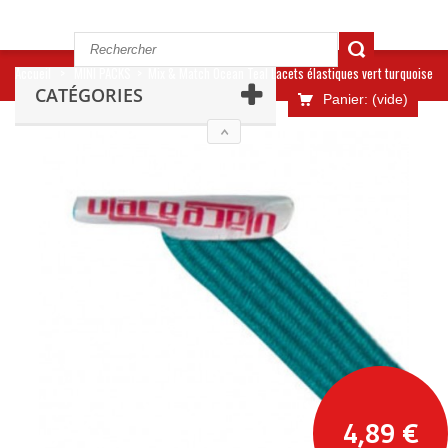
Accueil
>
MINI PACKS
>
Mix & Match Ocean Teal Lacets élastiques vert turquoise
CATÉGORIES
Panier:
(vide)
4,89 €