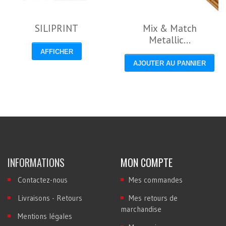
SILIPRINT
Mix & Match
Metallic...
AFFICHER
AJOUTER AU PANNIER
INFORMATIONS
MON COMPTE
Contactez-nous
Mes commandes
Livraisons - Retours
Mes retours de
marchandise
Mentions légales