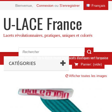
Bienvenue,
Connexion
ou
S'enregistrer
Français
U-LACE France
Lacets révolutionnaires, pratiques, uniques et colorés
Accueil
>
MINI PACKS
>
Mix & Match Ocean Teal Lacets élastiques vert turquoise
CATÉGORIES
Panier:
(vide)
Afficher toutes les images